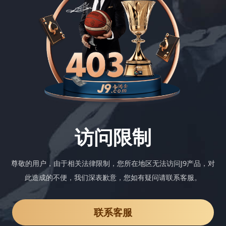
访问限制
尊敬的用户，由于相关法律限制，您所在地区无法访问J9产品，对
此造成的不便，我们深表歉意，您如有疑问请联系客服。
联系客服